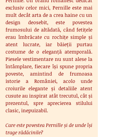
Pernille. Un brand românesc dedicat 
exclusiv celor mici, Pernille este mai 
mult decât arta de a crea haine cu un 
design deosebit, este povestea 
frumosului de altădată, când fetițele 
erau îmbrăcate cu rochițe simple și 
atent lucrate, iar băieții purtau 
costume de o eleganță atemporală. 
Piesele vestimentare nu sunt alese la 
întâmplare, fiecare își spune propria 
poveste, amintind de frumoasa 
istorie a României, acolo unde 
croiurile elegante și detaliile atent 
cusute au inspirat atât trecutul, cât și 
prezentul, spre aprecierea stilului 
clasic, inepuizabil.
Care este povestea Pernille și de unde își 
trage rădăcinile?