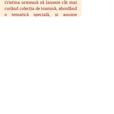
Cristina urmează să lanseze cât mai 
curând colecția de toamnă, abordând 
o tematică specială, și anume 
motivele tradiționale românești. 
Foarte bine apreciate peste graniță, 
mult iubite de noi, românii, colecția 
cu inspirație folclorică va oferi 
publicului o parte din ceea ce 
înseamnă sufletul românesc.
Prin ce se diferențiază Pernille?
" Calitate, nu cantitate ", este crezul 
Cristinei. Pernille înseamnă bucuria 
de a purta o haină durabilă cu 
identitate, care transmite o poveste 
plină de însemnătate, bucuria de a 
reînvia frumosul de altădată în 
accentele deosebite ale trecutului. 