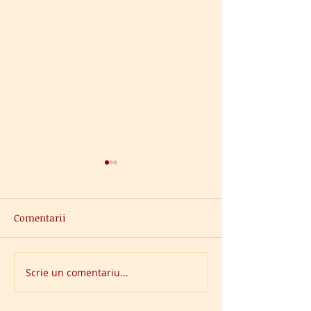
Comentarii
Luado Chocolat
Scrie un comentariu...
Pernille Children's
Clothing