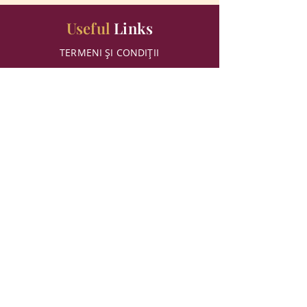
Useful
Links
TERMENI ȘI CONDIȚII
POLITICA COOKIES
POLITICA GDPR
Sign
up
Newsletter